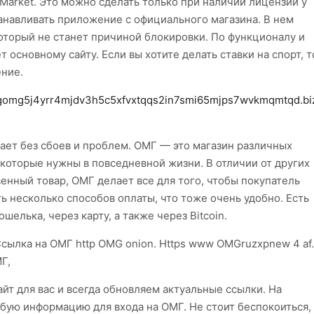
 Market. Это можно сделать только при наличии лицензии у
анавливать приложение с официального магазина. В нем
который не станет причиной блокировки. По функционалу и
 основному сайту. Если вы хотите делать ставки на спорт, т
ение.
gomg5j4yrr4mjdv3h5c5xfvxtqqs2in7smi65mjps7wvkmqmtqd.bi
тает без сбоев и проблем. ОМГ — это магазин различных
х, которые нужны в повседневной жизни. В отличии от других
енный товар, ОМГ делает все для того, чтобы покупатель
ть несколько способов оплаты, что тоже очень удобно. Есть
елька, через карту, а также через Bitcoin.
Ссылка на ОМГ http OMG onion. Https www OMGruzxpnew 4 af.
Г,
йт для вас и всегда обновляем актуальные ссылки. На
ую информацию для входа на ОМГ. Не стоит беспокоиться,