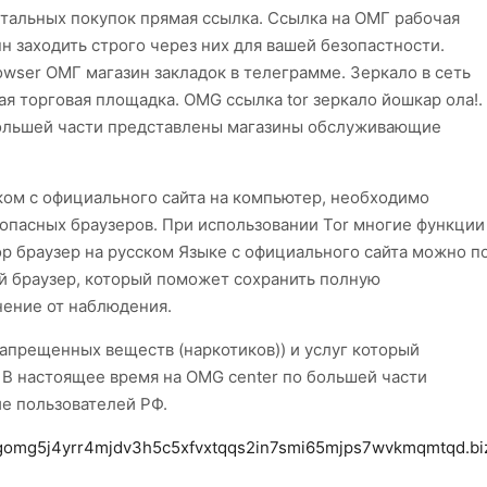
тальных покупок прямая ссылка. Ссылка на ОМГ рабочая
пн заходить строго через них для вашей безопастности.
ser ОМГ магазин закладок в телеграмме. Зеркало в сеть
я торговая площадка. OMG ссылка tor зеркало йошкар ола!.
большей части представлены магазины обслуживающие
ском с официального сайта на компьютер, необходимо
езопасных браузеров. При использовании Tor многие функции
ор браузер на русском Языке с официального сайта можно п
й браузер, который поможет сохранить полную
нение от наблюдения.
апрещенных веществ (наркотиков)) и услуг который
 В настоящее время на OMG center по большей части
е пользователей РФ.
gomg5j4yrr4mjdv3h5c5xfvxtqqs2in7smi65mjps7wvkmqmtqd.bi