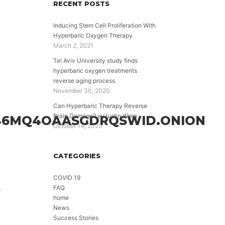
RECENT POSTS
Inducing Stem Cell Proliferation With
Hyperbaric Oxygen Therapy
March 2, 2021
Tel Aviv University study finds
hyperbaric oxygen treatments
reverse aging process
November 30, 2020
Can Hyperbaric Therapy Reverse
Brain Damage? w/Justin Wren
6MQ4OAASGDRQSWID.ONION
October 14, 2020
CATEGORIES
COVID 19
.
FAQ
home
News
Success Stories