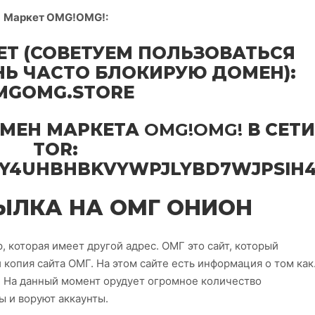
Маркет OMG!OMG!:
ЕТ (СОВЕТУЕМ ПОЛЬЗОВАТЬСЯ
ЕНЬ ЧАСТО БЛОКИРУЮ ДОМЕН):
MGOMG.STORE
МЕН МАРКЕТА
OMG!OMG!
В СЕТИ
TOR:
Y4UHBHBKVYWPJLYBD7WJPSIH4
ЫЛКА НА ОМГ ОНИОН
, которая имеет другой адрес. ОМГ это сайт, который
 копия сайта ОМГ. На этом сайте есть информация о том как
: На данный момент орудует огромное количество
 и воруют аккаунты.