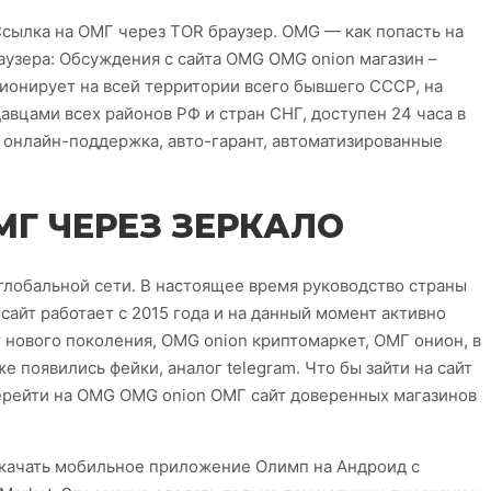
 Ссылка на ОМГ через TOR браузер. OMG — как попасть на
аузера: Обсуждения с сайта OMG OMG onion магазин –
ионирует на всей территории всего бывшего СССР, на
авцами всех районов РФ и стран СНГ, доступен 24 часа в
я онлайн-поддержка, авто-гарант, автоматизированные
МГ ЧЕРЕЗ ЗЕРКАЛО
глобальной сети. В настоящее время руководство страны
 сайт работает с 2015 года и на данный момент активно
 нового поколения, OMG onion криптомаркет, ОМГ онион, в
е появились фейки, аналог telegram. Что бы зайти на сайт
ерейти на OMG OMG onion ОМГ сайт доверенных магазинов
скачать мобильное приложение Олимп на Андроид с