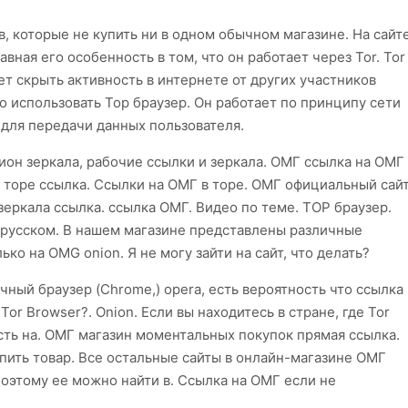
, которые не купить ни в одном обычном магазине. На сайт
авная его особенность в том, что он работает через Tor. Tor
ет скрыть активность в интернете от других участников
о использовать Тор браузер. Он работает по принципу сети
ь для передачи данных пользователя.
ион зеркала, рабочие ссылки и зеркала. ОМГ ссылка на ОМГ
а торе ссылка. Ссылки на ОМГ в торе. ОМГ официальный сай
зеркала ссылка. ссылка ОМГ. Видео по теме. ТОР браузер.
а русском. В нашем магазине представлены различные
ко на OMG onion. Я не могу зайти на сайт, что делать?
ычный браузер (Chrome,) opera, есть вероятность что ссылка
Tor Browser?. Onion. Если вы находитесь в стране, где Tor
сть на. ОМГ магазин моментальных покупок прямая ссылка.
упить товар. Все остальные сайты в онлайн-магазине ОМГ
поэтому ее можно найти в. Ссылка на ОМГ если не