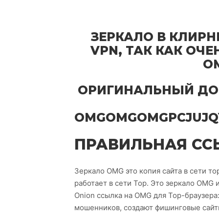
ЗЕРКАЛО В КЛИРН
VPN, ТАК КАК ОЧ
O
ОРИГИНАЛЬНЫЙ ДО
OMGOMGOMGPCJUJQ
ПРАВИЛЬНАЯ СС
Зеркало OMG это копия сайта в сети тор
работает в сети Тор. Это зеркало OMG и
Onion ссылка на OMG для Тор-браузера
мошенников, создают фишинговые сайты