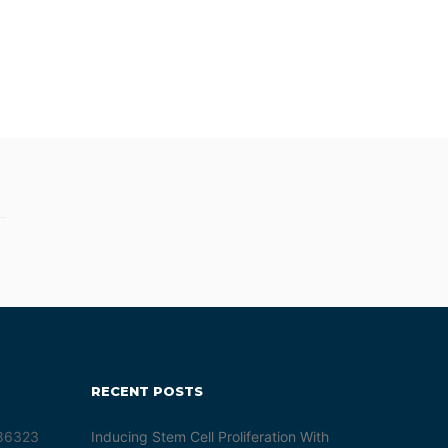
RECENT POSTS
 86323
Inducing Stem Cell Proliferation With