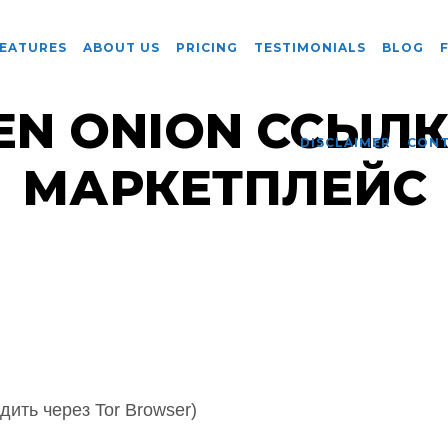
EATURES
ABOUT US
PRICING
TESTIMONIALS
BLOG
EN ONION ССЫЛК
DISCLAIMER
CON
МАРКЕТПЛЕЙС
ить через Tor Browser)