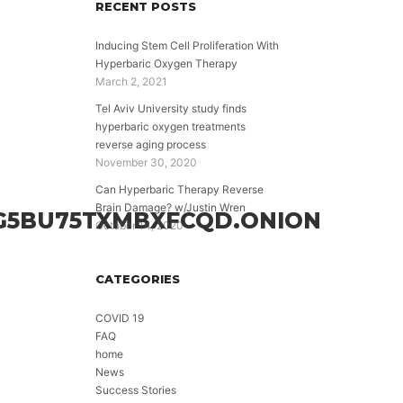
RECENT POSTS
Inducing Stem Cell Proliferation With
Hyperbaric Oxygen Therapy
March 2, 2021
Tel Aviv University study finds
hyperbaric oxygen treatments
reverse aging process
November 30, 2020
Can Hyperbaric Therapy Reverse
Brain Damage? w/Justin Wren
G5BU75TXMBXFCQD.ONION
October 14, 2020
CATEGORIES
COVID 19
FAQ
home
News
Success Stories