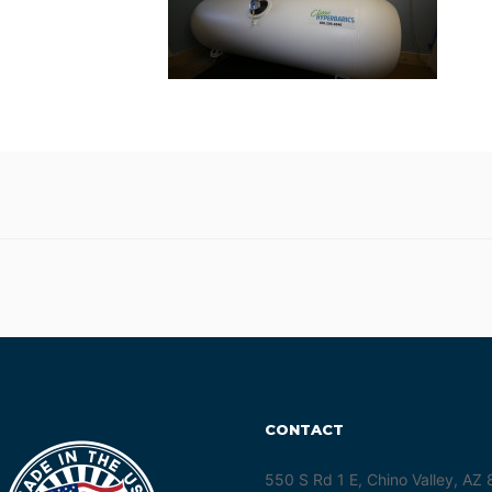
.
CONTACT
550 S Rd 1 E, Chino Valley, AZ