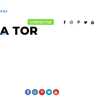
FAQS
CONTACT US
А TOR
More info
TACT