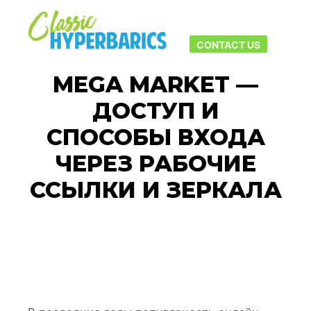
Main men
More info
CONTACT US
MEGA MARKET —
ДОСТУП И
СПОСОБЫ ВХОДА
ЧЕРЕЗ РАБОЧИЕ
ССЫЛКИ И ЗЕРКАЛА