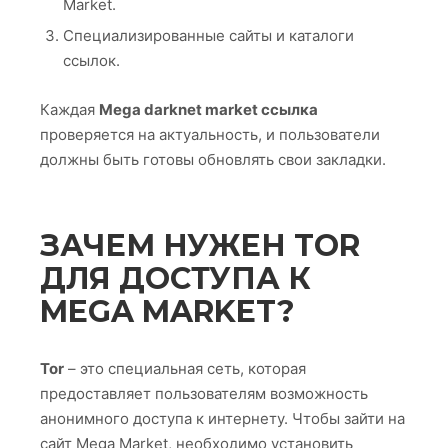
Market.
Специализированные сайты и каталоги
ссылок.
Каждая
Mega darknet market ссылка
проверяется на актуальность, и пользователи
должны быть готовы обновлять свои закладки.
ЗАЧЕМ НУЖЕН TOR
ДЛЯ ДОСТУПА К
MEGA MARKET?
Tor
– это специальная сеть, которая
предоставляет пользователям возможность
анонимного доступа к интернету. Чтобы зайти на
сайт Mega Market, необходимо установить