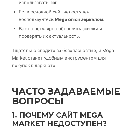
использовать
Tor
.
Если основной сайт недоступен,
воспользуйтесь
Mega onion зеркалом
.
Важно регулярно обновлять ссылки и
проверять их актуальность.
Тщательно следите за безопасностью, и Mega
Market станет удобным инструментом для
покупок в даркнете.
ЧАСТО ЗАДАВАЕМЫЕ
ВОПРОСЫ
1. ПОЧЕМУ САЙТ MEGA
MARKET НЕДОСТУПЕН?