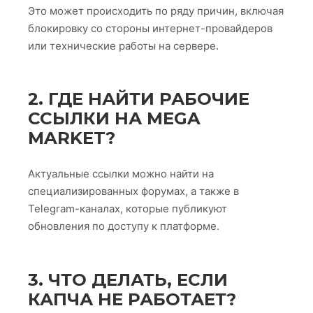
Это может происходить по ряду причин, включая
блокировку со стороны интернет-провайдеров
или технические работы на сервере.
2. ГДЕ НАЙТИ РАБОЧИЕ
ССЫЛКИ НА MEGA
MARKET?
Актуальные ссылки можно найти на
специализированных форумах, а также в
Telegram-каналах, которые публикуют
обновления по доступу к платформе.
3. ЧТО ДЕЛАТЬ, ЕСЛИ
КАПЧА НЕ РАБОТАЕТ?