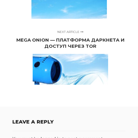
NEXT ARTICLE
MEGA ONION — ПЛАТФОРМА ДАРКНЕТА И
ДОСТУП ЧЕРЕЗ TOR
LEAVE A REPLY