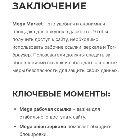
ЗАКЛЮЧЕНИЕ
Mega Market
– это удобная и анонимная
площадка для покупок в даркнете. Чтобы
получить доступ к сайту, необходимо
использовать рабочие ссылки, зеркала и Tor-
браузер. Пользователи должны следить за
обновлениями ссылок и соблюдать основные
меры безопасности для защиты своих данных.
КЛЮЧЕВЫЕ МОМЕНТЫ:
Mega рабочая ссылка
– важна для
стабильного доступа к сайту.
Mega onion зеркало
помогает обходить
блокировки.