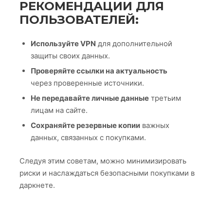
РЕКОМЕНДАЦИИ ДЛЯ
ПОЛЬЗОВАТЕЛЕЙ:
Используйте VPN
для дополнительной
защиты своих данных.
Проверяйте ссылки на актуальность
через проверенные источники.
Не передавайте личные данные
третьим
лицам на сайте.
Сохраняйте резервные копии
важных
данных, связанных с покупками.
Следуя этим советам, можно минимизировать
риски и наслаждаться безопасными покупками в
даркнете.