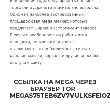
В последние годы популярность онлайн-
торговли в даркнете значительно возросла.
Одной из наиболее востребованных
площадок стал
Mega Market
, который
предлагает широкий ассортимент товаров.
В связи с особенностями работы этой
площадки, пользователи часто
сталкиваются с необходимостью искать
рабочие ссылки, зеркала и другие способы
доступа к сайту.
ССЫЛКА НА MEGA ЧЕРЕЗ
БРАУЗЕР TOR –
MEGAS75TEB6ZV7VULKSFEIO