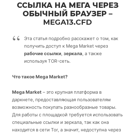
ССЫЛКА НА МЕГА ЧЕРЕЗ
ОБЫЧНЫЙ БРАУЗЕР –
MEGA13.CFD
Эта статья подробно расскажет о том, как
получить доступ к Mega Market через
рабочие ссылки
,
зеркала
, а также
используя TOR-сеть.
Что такое Mega Market?
Mega Market
– это крупная платформа в
даркнете, предоставляющая пользователям
возможность покупать разнообразные товары.
Для работы с площадкой требуется использовать
специальные ссылки и зеркала, так как она
находится в сети Tor, а значит, недоступна через