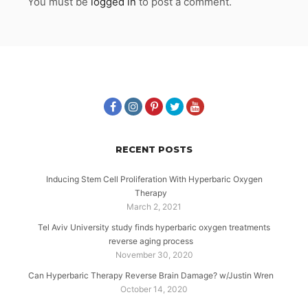
You must be
logged in
to post a comment.
RECENT POSTS
Inducing Stem Cell Proliferation With Hyperbaric Oxygen
Therapy
March 2, 2021
Tel Aviv University study finds hyperbaric oxygen treatments
reverse aging process
November 30, 2020
Can Hyperbaric Therapy Reverse Brain Damage? w/Justin Wren
October 14, 2020