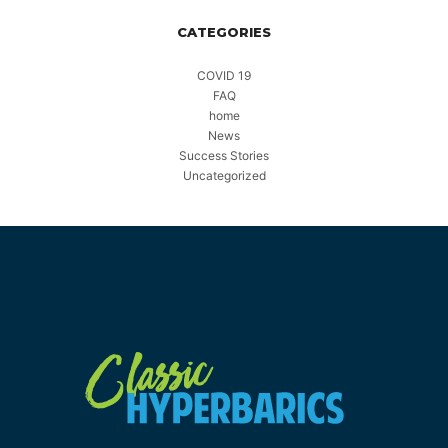
CATEGORIES
COVID 19
FAQ
home
News
Success Stories
Uncategorized