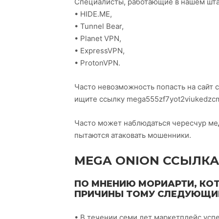
Специалисты, работающие в нашем шта
• HIDE.ME,
• Tunnel Bear,
• Planet VPN,
• ExpressVPN,
• ProtonVPN.
Часто невозможность попасть на сайт 
ищите ссылку mega555zf7yot2viukedzc
Часто может наблюдаться чересчур медл
пытаются атаковать мошенники.
MEGA ONION ССЫЛКА
ПО МНЕНИЮ МОРИАРТИ, КОТ
ПРИЧИНЫ ТОМУ СЛЕДУЮЩИ
• В течении семи лет маркетплейс успе