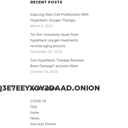
RECENT POSTS
Inducing Stem Cell Proliferation With
Hyperbaric Oxygen Therapy
March 2, 2021
Tel Aviv University study finds
hyperbaric oxygen treatments
reverse aging process
November 30, 2020
Can Hyperbaric Therapy Reverse
Brain Damage? w/Justin Wren
October 14, 2020
3E7EEYXOY2DAAD.ONION
CATEGORIES
COVID 19
FAQ
home
News
Success Stories