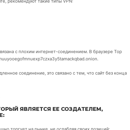
те, рекомендуют такие типы VPN:
связана с плохим интернет-соединением. В браузере Тор
muuyooegofmnuexp7czxa3y5tamackqbad.onion.
енное соединение, это связано с тем, что сайт без конца
ОРЫЙ ЯВЛЯЕТСЯ ЕЕ СОЗДАТЕЛЕМ,
Е:
шно торгует на рынке, не ослабляя своих позиций;