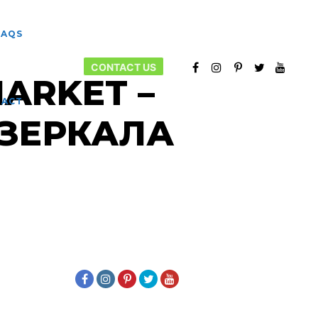
FAQS
CONTACT US
ARKET –
More info
TACT
 ЗЕРКАЛА